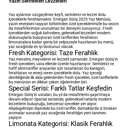
Yazın Serinleten Lezzetleri
Yaz aylarının vazgeçilmez keyfi, serinletici ve lezzet dolu
içeceklerle ferahlamaktır. Emirgan Sütiş 2025 Yaz Menüsü,
yazın enerjisini taşıyan birbirinden özel içeceklerimizle bu sezon
da misafirlerimize unutulmaz bir deneyim sunuyoruz. Fresh
içeceklerden soğuk kahvelere, geleneksel lezzetleri modern
dokunuşlarla buluşturan özel tariflerden ferahlatıcı
limonatalara kadar geniş bir yelpazeyle hazırlanan bu menü,
yaz sıcağında en iyi dostunuz olacak.
Fresh Kategorisi: Taze Ferahlık
Yaz mevsimi, meyvelerin en lezzetli zamanıdır. Emirgan Sütiş’in
fresh içecekleri, usta ellerde özenle hazırlanıyor. Serinletici ve
hafif alternatifler arayanlar için tasarlanan bu kategori,
ferahlatan ve enerji veren içeceklerle dolu. Yaz içeceği
denildiğinde ilk akla gelenlerden fresh içecekler, özel tariflerlerle
bu menünün en dikkat çeken öğelerinden biri.
Special Serisi: Farklı Tatlar Keşfedin
Emirgan Sütiş’in ustaları, bu yıl da misafirlerini şaşırtmaya
devam ediyor! Special serisinde, geleneksel tatlarla modern
lezzetlerin buluştuğu, benzersiz içecekler yer alıyor.
Alışılagelmişin dışındaki bu özel tarifler, damaklarda iz bırakan
aromalar sunarak yaz sıcağında ferahlığın yeni tanımını
yapıyor.
Limonata Kategorisi: Klasik Ferahlık