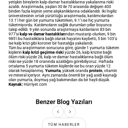
yetişkin bireylerin kalp-damar hastalıklarına yakalanma riski
azaldı. Araştırmada, yaşları 30 ile 70 arasında değişen 400
binden fazla kişinin yeme alışkanlıklarına odaklanıldı. İki İngiliz
üniversitesinin ortak yürüttüğü araştırmada, katılımcılardan
13.1’i her gün bir yumurta tüketirken, 9.1’i ise hiç yumurta
tüketmiyordu. Katılımcıların sağlık durumları yıllar boyunca
takip edildi. 9 yılın sonunda araştırmaya katılanların 83 bin
977’si
kalp ve damar hastalıkları
ndan mustarip olurken, 9 bin
985’i bu hastalıklara bağlı olarak hayatını kaybetti, 5 bin 103’ü
ise kalp krizi gibi koroner bir hastalığa yakalandı.
Tüm bu araştırmanın sonucuna göre, günde 1 yumurta tüketen
kişilerin
kalp krizi geçirme riski
yüzde 26, kalp krizine bağlı
ölüm riski yüzde 28, kalp ve damar hastalıklarına bağlı ölüm
riski ise yüzde 18 oranında azaldığını görebiliyoruz. Haftada
ortalama 5 yumurta tüketen kişilerde ise bu oran yüzde 12
olarak hesaplanmış.
Yumurta
, yüksek oranda
protein
, vitamin
ve mineral içeriyor. Aynı zamanda önemli bir yağ asidi kaynağı
olan yumurta, doymuş yağ bakımından da bir hayli düşük.
Kaynak:
Hürriyet.com
Benzer Blog Yazıları
TÜM HABERLER