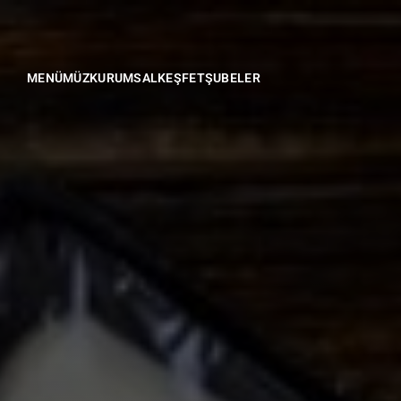
MENÜMÜZ
KURUMSAL
KEŞFET
ŞUBELER