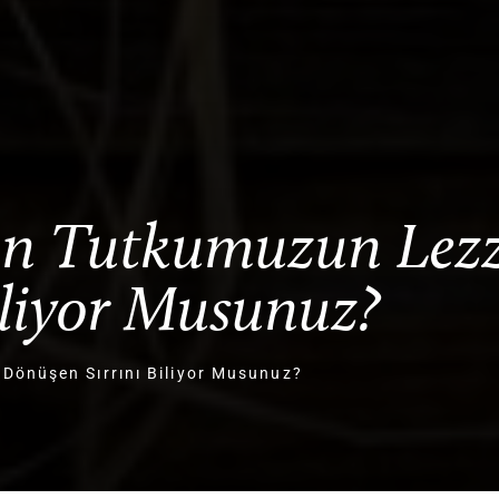
lan Tutkumuzun Lezz
iliyor Musunuz?
Dönüşen Sırrını Biliyor Musunuz?