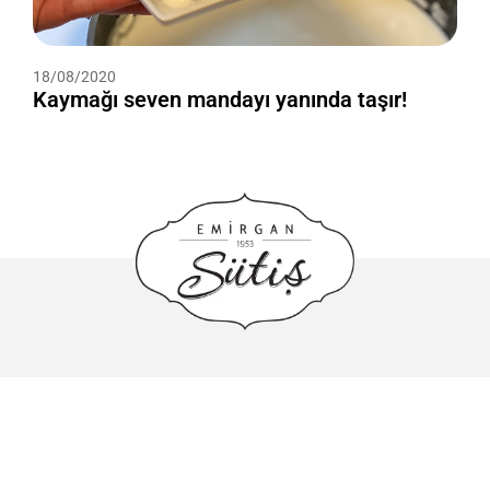
18/08/2020
Kaymağı seven mandayı yanında taşır!
444 7 787
info@sutis.com.tr
Adnan Kahveci Mahallesi Sümer Caddesi No: 3 Beylikdüzü/
İstanbul