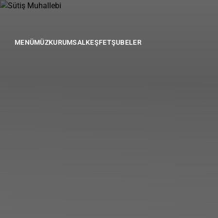
MENÜMÜZ
KURUMSAL
KEŞFET
ŞUBELER