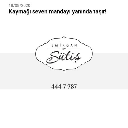
18/08/2020
Kaymağı seven mandayı yanında taşır!
444 7 787
info@sutis.com.tr
Adnan Kahveci Mahallesi Sümer Caddesi No: 3 Beylikdüzü/
İstanbul