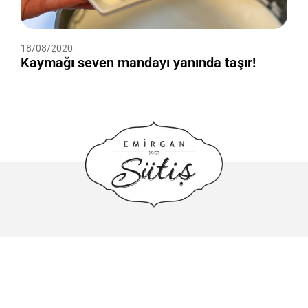
18/08/2020
Kaymağı seven mandayı yanında taşır!
444 7 787
info@sutis.com.tr
Adnan Kahveci Mahallesi Sümer Caddesi No: 3 Beylikdüzü/
İstanbul