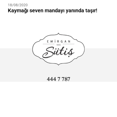
18/08/2020
Kaymağı seven mandayı yanında taşır!
444 7 787
info@sutis.com.tr
Adnan Kahveci Mahallesi Sümer Caddesi No: 3 Beylikdüzü/
İstanbul