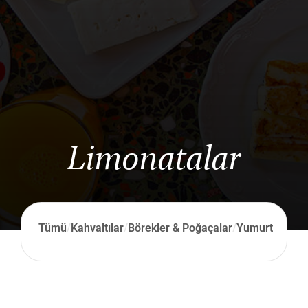
Limonatalar
Tümü
/
Kahvaltılar
/
Börekler & Poğaçalar
/
Yumurtalar
/
Ya