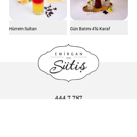
Hürrem Sultan
Gün Batımı 4'lü Karaf
444 7 787
info@sutis.com.tr
Adnan Kahveci Mahallesi Sümer Caddesi No: 3 Beylikdüzü/
İstanbul