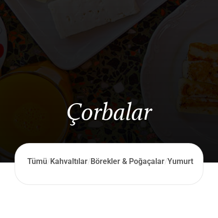
Çorbalar
Tümü
/
Kahvaltılar
/
Börekler & Poğaçalar
/
Yumurtalar
/
Ya