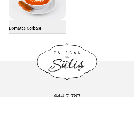
Domates Çorbası
444 7 787
info@sutis.com.tr
Adnan Kahveci Mahallesi Sümer Caddesi No: 3 Beylikdüzü/
İstanbul