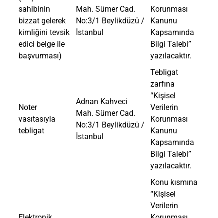
sahibinin
Mah. Sümer Cad.
Korunması
bizzat gelerek
No:3/1 Beylikdüzü /
Kanunu
kimliğini tevsik
İstanbul
Kapsamında
edici belge ile
Bilgi Talebi”
başvurması)
yazılacaktır.
Tebligat
zarfına
“Kişisel
Adnan Kahveci
Noter
Verilerin
Mah. Sümer Cad.
vasıtasıyla
Korunması
No:3/1 Beylikdüzü /
tebligat
Kanunu
İstanbul
Kapsamında
Bilgi Talebi”
yazılacaktır.
Konu kısmına
“Kişisel
Verilerin
Elektronik
Korunması