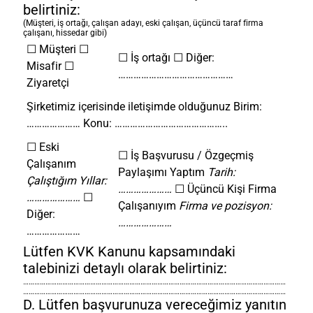
belirtiniz:
(Müşteri, iş ortağı, çalışan adayı, eski çalışan, üçüncü taraf firma
çalışanı, hissedar gibi)
☐ Müşteri
☐
☐ İş ortağı
☐ Diğer:
Misafir
☐
………………………………………
Ziyaretçi
Şirketimiz içerisinde iletişimde olduğunuz Birim:
…………………
Konu: ……………………………………..
☐ Eski
☐ İş Başvurusu / Özgeçmiş
Çalışanım
Paylaşımı Yaptım
Tarih:
Çalıştığım Yıllar:
…………………
☐ Üçüncü Kişi Firma
…………………
☐
Çalışanıyım
Firma ve pozisyon:
Diğer:
…………………
…………………
Lütfen KVK Kanunu kapsamındaki
talebinizi detaylı olarak belirtiniz:
……………………………………………………………………………………………………………………………
……………………………………………………………………………………………………………………………
D. Lütfen başvurunuza vereceğimiz yanıtın