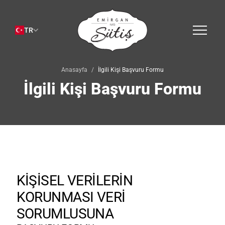
TR
Anasayfa
/
İlgili Kişi Başvuru Formu
English
MENÜMÜZ
İlgili Kişi Başvuru Formu
KURUMSAL
Hakkımızda
KEŞFET
Franchising
ŞUBELER
Kariyer
BİZE ULAŞIN
KİŞİSEL VERİLERİN
KORUNMASI VERİ
ONLINE MAĞAZA
SORUMLUSUNA