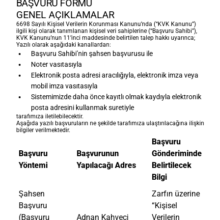
BAŞVURU FORMU
GENEL AÇIKLAMALAR
6698 Sayılı Kişisel Verilerin Korunması Kanunu’nda (“KVK Kanunu”)
ilgili kişi olarak tanımlanan kişisel veri sahiplerine (“Başvuru Sahibi”),
KVK Kanunu’nun 11’inci maddesinde belirtilen talep hakkı uyarınca;
Yazılı olarak aşağıdaki kanallardan:
Başvuru Sahibi’nin şahsen başvurusu ile
Noter vasıtasıyla
Elektronik posta adresi aracılığıyla, elektronik imza veya
mobil imza vasıtasıyla
Sistemimizde daha önce kayıtlı olmak kaydıyla elektronik
posta adresini kullanmak suretiyle
tarafımıza iletilebilecektir.
Aşağıda yazılı başvuruların ne şekilde tarafımıza ulaştırılacağına ilişkin
bilgiler verilmektedir.
Başvuru
Başvuru
Başvurunun
Gönderiminde
Yöntemi
Yapılacağı Adres
Belirtilecek
Bilgi
Şahsen
Zarfın üzerine
Başvuru
“Kişisel
(Başvuru
Adnan Kahveci
Verilerin